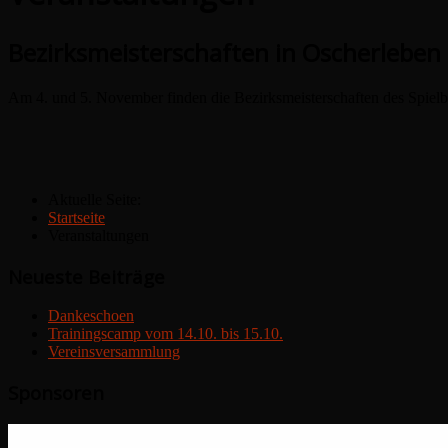
Bezirksmeisterschaften in Oscherleben
Am 4. und 5. November finden die Bezirksmeisterschaften des Spielb
Aktuelle Seite:
Startseite
Veranstaltungen
Neueste Beiträge
Dankeschoen
Trainingscamp vom 14.10. bis 15.10.
Vereinsversammlung
Sponsoren